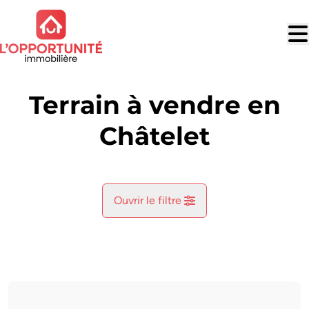
Aller au contenu principal
Terrain à vendre en
Châtelet
Ouvrir le filtre
Commune
Bouffioulx (6200)
Remove
Vue de la carte