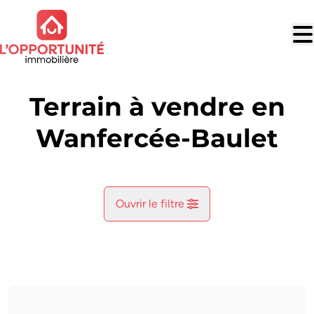
Aller au contenu principal
Terrain à vendre en
Wanfercée-Baulet
Ouvrir le filtre
Commune
Wanfercée-Baulet (6224)
Remove
Vue de la carte