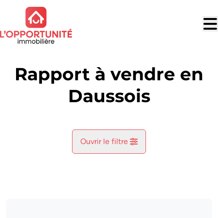
Aller au contenu principal
Rapport à vendre en
Daussois
Ouvrir le filtre
Commune
Cerfontaine (5630)
Remove
Vue de la carte