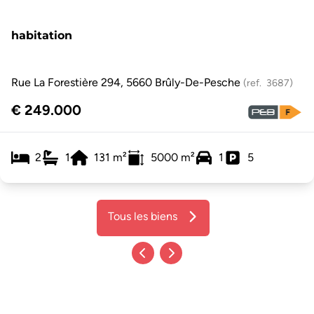
habitation
Rue La Forestière 294, 5660 Brûly-De-Pesche
(ref.
3687
)
€ 249.000
2
1
131
m²
5000
m²
1
5
Tous les biens