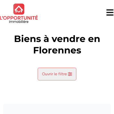
Aller au contenu principal
Biens à vendre en
Florennes
Ouvrir le filtre
Commune
Florennes (5620)
Remove
Vue de la carte