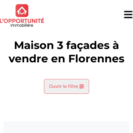
Aller au contenu principal
Maison 3 façades à
vendre en Florennes
Ouvrir le filtre
Commune
Florennes (5620)
Remove
Vue de la carte