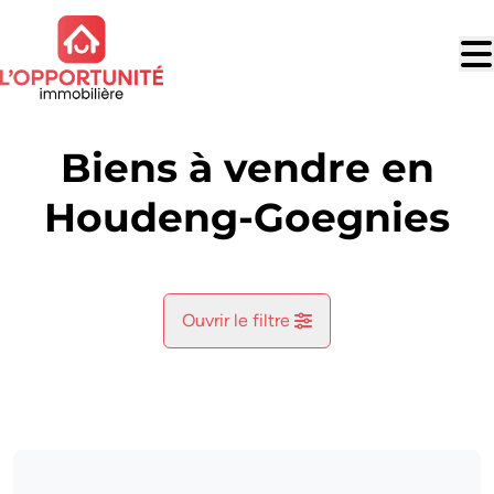
Aller au contenu principal
Biens à vendre en
Houdeng-Goegnies
Ouvrir le filtre
Commune
Houdeng-Aimeries (7110)
Remove
Vue de la carte