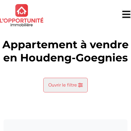
Aller au contenu principal
Appartement à vendre
en Houdeng-Goegnies
Ouvrir le filtre
Commune
Houdeng-Aimeries (7110)
Remove
Vue de la carte