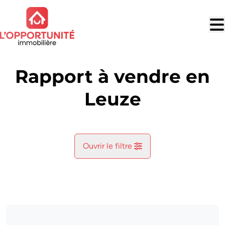
Aller au contenu principal
Rapport à vendre en
Leuze
Ouvrir le filtre
Commune
Leuze (5310)
Remove
Vue de la carte