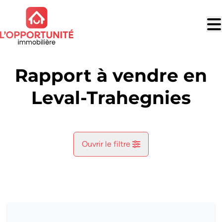
Aller au contenu principal
Rapport à vendre en
Leval-Trahegnies
Ouvrir le filtre
Commune
Leval-Trahegnies (7134)
Remove
Vue de la carte