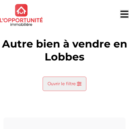
Aller au contenu principal
Autre bien à vendre en
Lobbes
Ouvrir le filtre
Commune
Lobbes (6540)
Remove
Vue de la carte