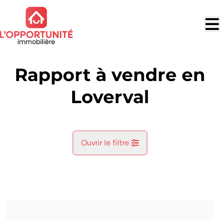
Aller au contenu principal
Rapport à vendre en
Loverval
Ouvrir le filtre
Commune
Gerpinnes (6280)
Remove
Vue de la carte