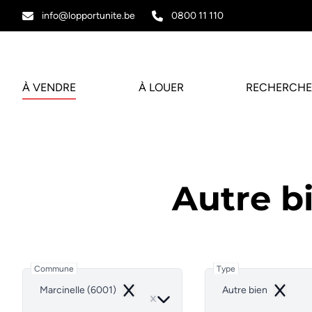
Aller au contenu principal
info@lopportunite.be
0800 11 110
À VENDRE
À LOUER
RECHERCHE
Autre b
Commune
Type
Marcinelle (6001)
Autre bien
Remove
Remove