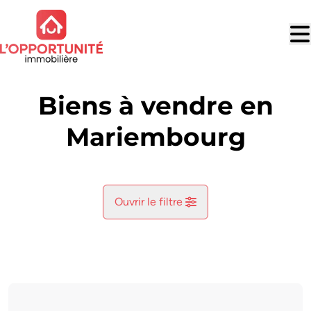
Aller au contenu principal
Biens à vendre en
Mariembourg
Ouvrir le filtre
Commune
Bruly-De-Pesche (5660)
Remove
Vue de la carte