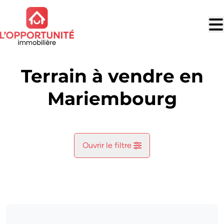
Aller au contenu principal
Terrain à vendre en
Mariembourg
Ouvrir le filtre
Commune
Bruly-De-Pesche (5660)
Remove
Vue de la carte