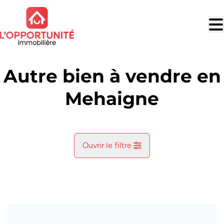
Aller au contenu principal
Autre bien à vendre en
Mehaigne
Ouvrir le filtre
Commune
Leuze (5310)
Remove
Vue de la carte