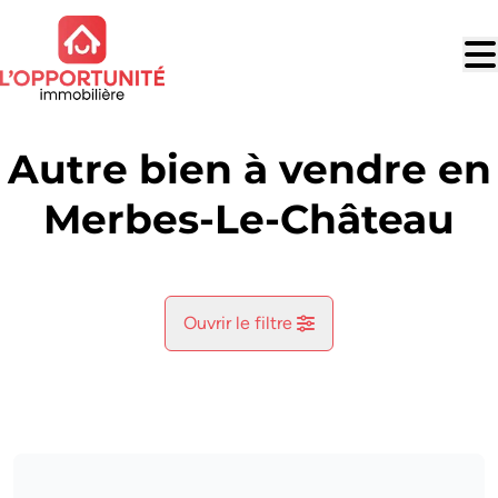
Aller au contenu principal
Autre bien à vendre en
Merbes-Le-Château
Ouvrir le filtre
Commune
Labuissiere (6567)
Remove
Vue de la carte