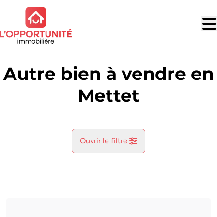
Aller au contenu principal
Autre bien à vendre en
Mettet
Ouvrir le filtre
Commune
Biesme (5640)
Remove
Vue de la carte