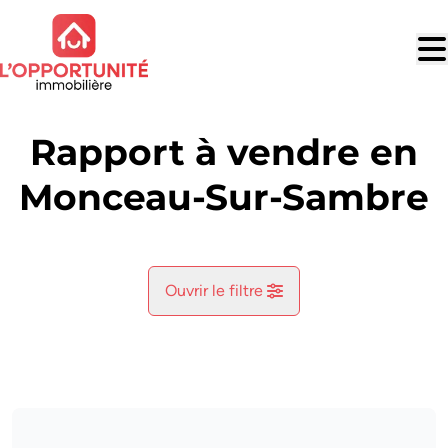
Aller au contenu principal
Rapport à vendre en
Monceau-Sur-Sambre
Ouvrir le filtre
Commune
Monceau-Sur-Sambre (6031)
Remove
Vue de la carte