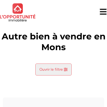
Aller au contenu principal
Autre bien à vendre en
Mons
Ouvrir le filtre
Commune
Mons (7000)
Remove
Vue de la carte