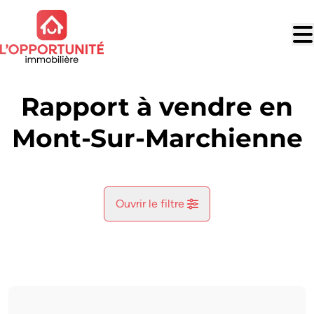
Aller au contenu principal
Rapport à vendre en
Mont-Sur-Marchienne
Ouvrir le filtre
Commune
Mont-Sur-Marchienne (6032)
Remove
Vue de la carte