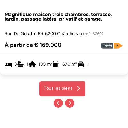
Magnifique maison trois chambres, terrasse,
jardin, passage latéral privatif et garage.
Rue Du Gouffre 69, 6200 Châtelineau
(ref.
3769
)
À partir de € 169.000
3
1
130
m²
670
m²
1
Tous les biens