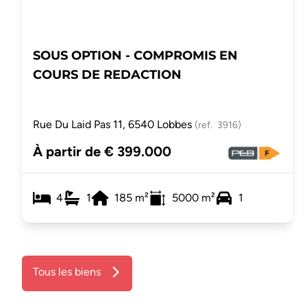
SOUS OPTION - COMPROMIS EN
COURS DE REDACTION
Rue Du Laid Pas 11, 6540 Lobbes
(ref.
3916
)
À partir de € 399.000
4
1
185
m²
5000
m²
1
Tous les biens