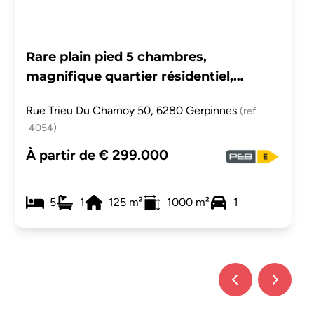
Rare plain pied 5 chambres,
magnifique quartier résidentiel,
garage et terrain de +/- 10 ares.
Rue Trieu Du Charnoy 50, 6280 Gerpinnes
(ref.
4054
)
À partir de € 299.000
5
1
125
m²
1000
m²
1