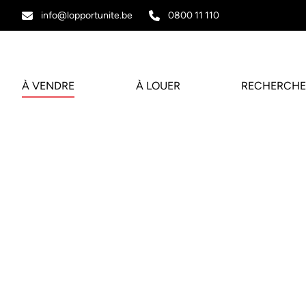
Aller au contenu principal
info@lopportunite.be
0800 11 110
À VENDRE
À LOUER
RECHERCHE
VENDU