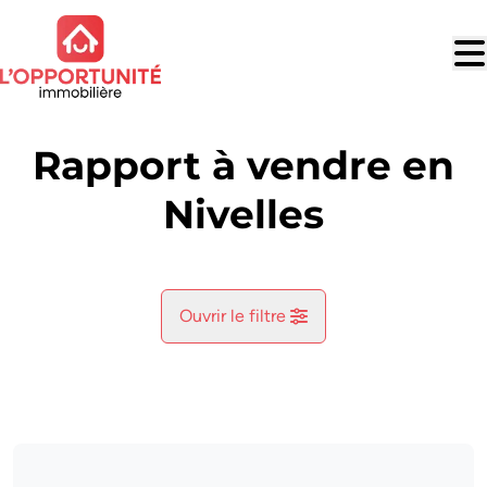
Aller au contenu principal
Rapport à vendre en
Nivelles
Ouvrir le filtre
Commune
Nivelles (1400)
Remove
Vue de la carte