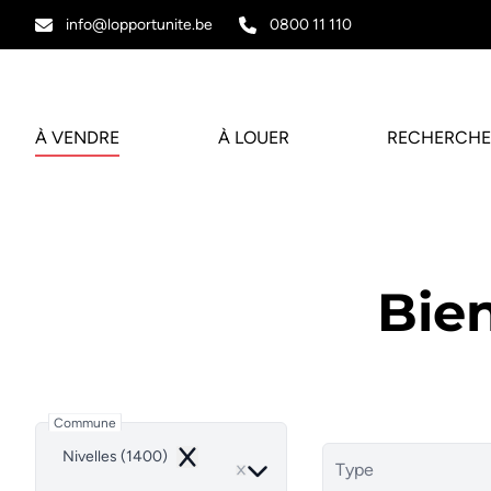
Aller au contenu principal
info@lopportunite.be
0800 11 110
À VENDRE
À LOUER
RECHERCHE
Bien
Commune
Nivelles (1400)
Remove
Type