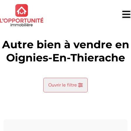
Aller au contenu principal
Autre bien à vendre en
Oignies-En-Thierache
Ouvrir le filtre
Commune
Oignies-En-Thierache (5670)
Remove
Vue de la carte