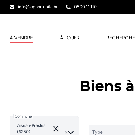
Aller au contenu principal
info@lopportunite.be
0800 11 110
À VENDRE
À LOUER
RECHERCHE
Biens 
Commune
Aiseau-Presles
Remove
(6250)
Type