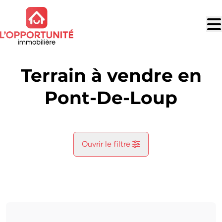
Aller au contenu principal
Terrain à vendre en
Pont-De-Loup
Ouvrir le filtre
Commune
Aiseau-Presles (6250)
Remove
Vue de la carte