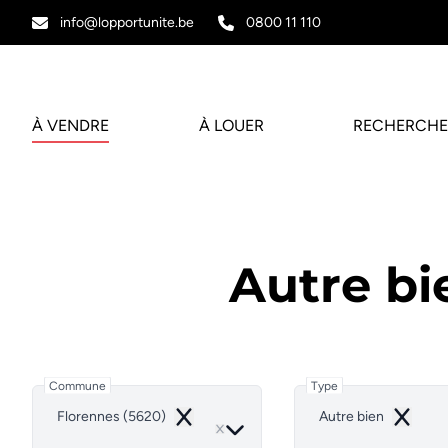
Aller au contenu principal
info@lopportunite.be
0800 11 110
À VENDRE
À LOUER
RECHERCHE
Autre bi
Commune
Type
Florennes (5620)
Autre bien
Remove
Remove