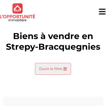
Aller au contenu principal
Biens à vendre en
Strepy-Bracquegnies
Ouvrir le filtre
Commune
Houdeng-Aimeries (7110)
Remove
Vue de la carte