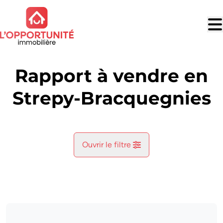
Aller au contenu principal
Rapport à vendre en
Strepy-Bracquegnies
Ouvrir le filtre
Commune
Houdeng-Aimeries (7110)
Remove
Vue de la carte