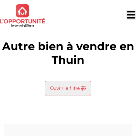
Aller au contenu principal
Autre bien à vendre en
Thuin
Ouvrir le filtre
Commune
Thuin (6530, 6534)
Remove
Vue de la carte