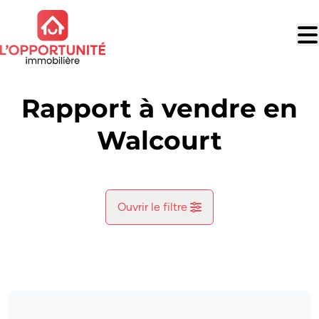
Aller au contenu principal
Rapport à vendre en
Walcourt
Ouvrir le filtre
Commune
Fraire (5650)
Remove
Vue de la carte