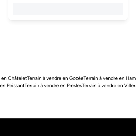
e en Châtelet
Terrain à vendre en Gozée
Terrain à vendre en Ha
 en Peissant
Terrain à vendre en Presles
Terrain à vendre en Ville