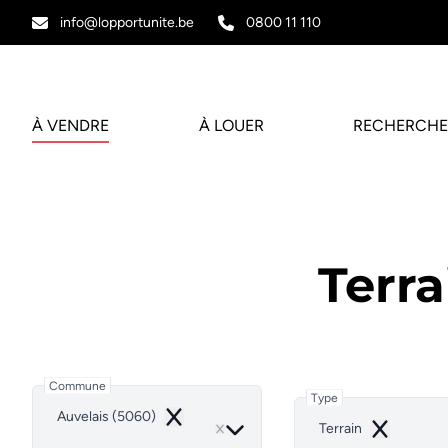
Aller au contenu principal
info@lopportunite.be
0800 11 110
À VENDRE
À LOUER
RECHERCHE
Terra
Commune
Type
Auvelais (5060)
Remove
Terrain
Remove