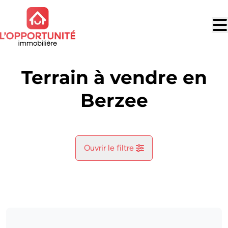
Aller au contenu principal
Terrain à vendre en
Berzee
Ouvrir le filtre
Commune
Berzee (5651)
Remove
Vue de la carte