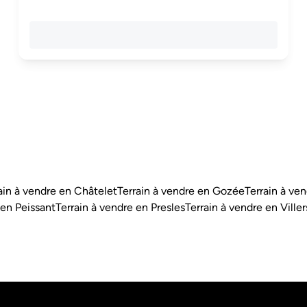
ain à vendre en Châtelet
Terrain à vendre en Gozée
Terrain à v
 en Peissant
Terrain à vendre en Presles
Terrain à vendre en Ville