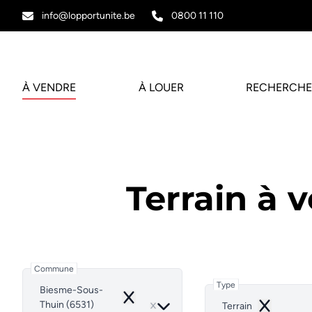
Aller au contenu principal
info@lopportunite.be
0800 11 110
À VENDRE
À LOUER
RECHERCHE
Terrain à 
Commune
Type
Biesme-Sous-
Remove
Thuin (6531)
Terrain