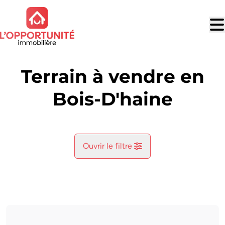
Aller au contenu principal
Terrain à vendre en
Bois-D'haine
Ouvrir le filtre
Commune
Bois-D'haine (7170)
Remove
Vue de la carte