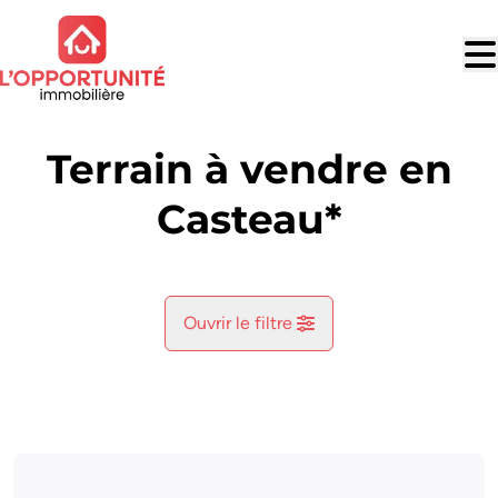
Aller au contenu principal
Terrain à vendre en
Casteau*
Ouvrir le filtre
Commune
Casteau* (7061)
Remove
Vue de la carte