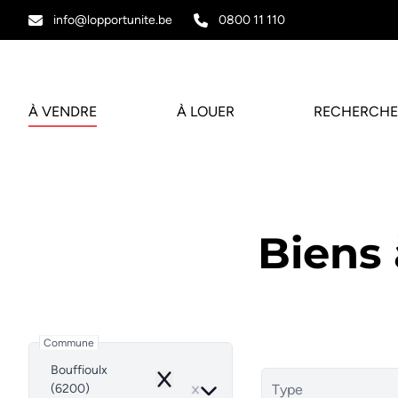
Aller au contenu principal
info@lopportunite.be
0800 11 110
À VENDRE
À LOUER
RECHERCHE
Biens
Commune
Bouffioulx
Remove
(6200)
Type