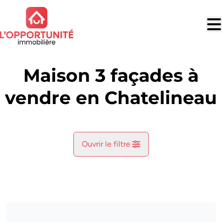
Aller au contenu principal
Maison 3 façades à
vendre en Chatelineau
Ouvrir le filtre
Commune
Bouffioulx (6200)
Remove
Vue de la carte