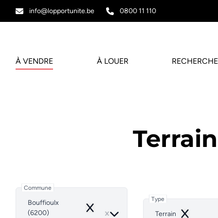
Aller au contenu principal
info@lopportunite.be
0800 11 110
À VENDRE
À LOUER
RECHERCHE
Terrai
Commune
Type
Bouffioulx
Remove
(6200)
Terrain