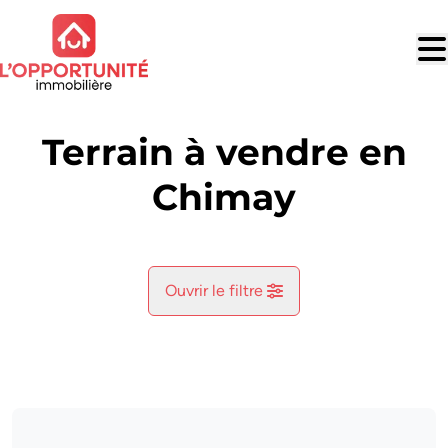
Aller au contenu principal
Terrain à vendre en
Chimay
Ouvrir le filtre
Commune
Chimay (6460, 6464)
Remove
Vue de la carte