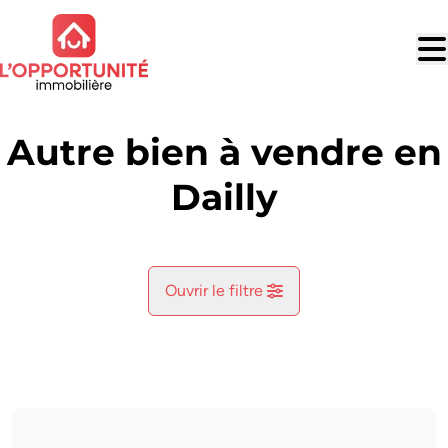
Aller au contenu principal
Autre bien à vendre en
Dailly
Ouvrir le filtre
Commune
Bruly-De-Pesche (5660)
Remove
Vue de la carte