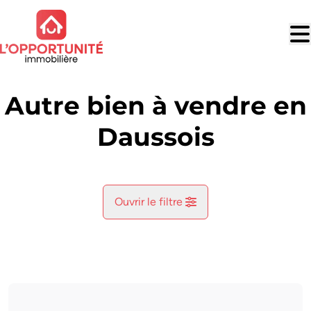
Aller au contenu principal
Autre bien à vendre en
Daussois
Ouvrir le filtre
Commune
Cerfontaine (5630)
Remove
Vue de la carte