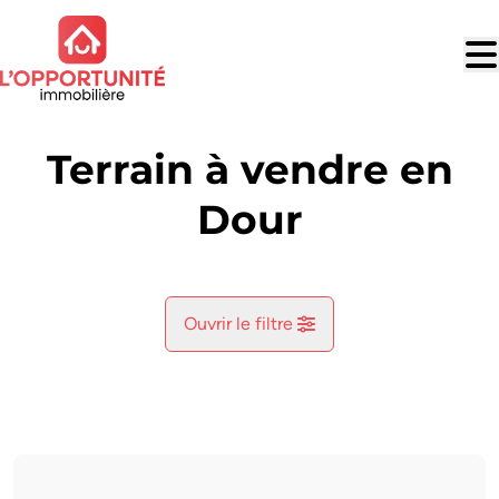
Aller au contenu principal
Terrain à vendre en
Dour
Ouvrir le filtre
Commune
Dour (7370)
Remove
Vue de la carte