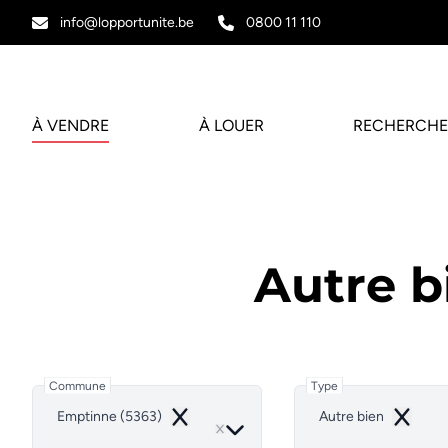
Aller au contenu principal
info@lopportunite.be
0800 11 110
À VENDRE
À LOUER
RECHERCHE
Autre b
Commune
Type
Emptinne (5363)
Autre bien
Remove
Remove