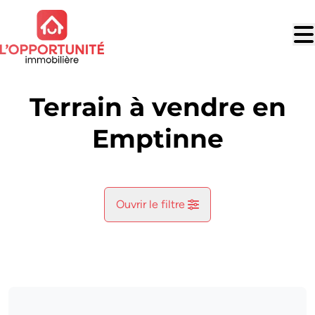
Aller au contenu principal
Terrain à vendre en
Emptinne
Ouvrir le filtre
Commune
Emptinne (5363)
Remove
Vue de la carte