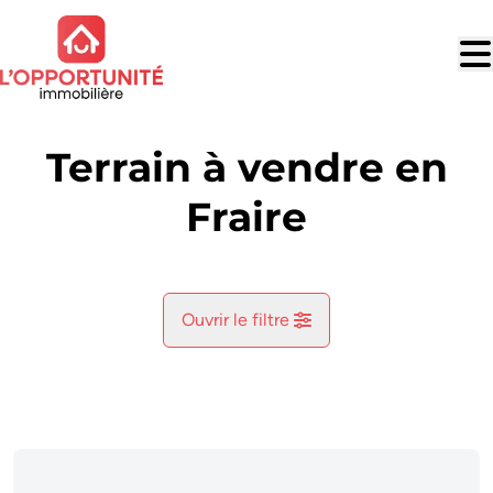
Aller au contenu principal
Terrain à vendre en
Fraire
Ouvrir le filtre
Commune
Fraire (5650)
Remove
Vue de la carte