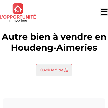
Aller au contenu principal
Autre bien à vendre en
Houdeng-Aimeries
Ouvrir le filtre
Commune
Houdeng-Aimeries (7110)
Remove
Vue de la carte