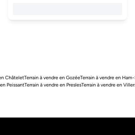
 en Châtelet
Terrain à vendre en Gozée
Terrain à vendre en Ham
 en Peissant
Terrain à vendre en Presles
Terrain à vendre en Ville