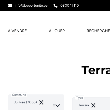
Aller au contenu principal
info@lopportunite.be
0800 11 110
À VENDRE
À LOUER
RECHERCHE
Terr
Commune
Type
Jurbise (7050)
Remove
Terrain
Remove